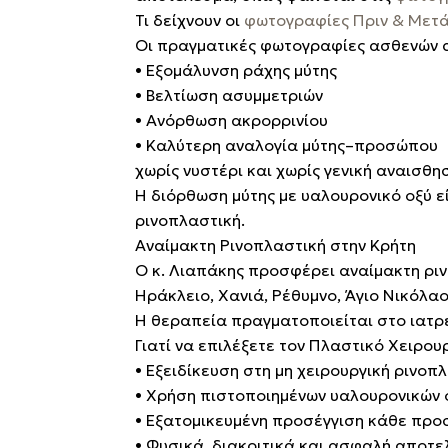
Τι δείχνουν οι
φωτογραφίες Πριν & Μετ
Οι πραγματικές φωτογραφίες ασθενών 
•
Εξομάλυνση ράχης μύτης
•
Βελτίωση ασυμμετριών
•
Ανόρθωση ακρορρινίου
•
Καλύτερη αναλογία μύτης–προσώπου
χωρίς νυστέρι και χωρίς γενική αναισθησ
Η διόρθωση μύτης με υαλουρονικό οξύ ε
ρινοπλαστική.
Αναίμακτη Ρινοπλαστική στην Κρήτη
Ο κ. Λιαπάκης προσφέρει αναίμακτη ρι
Ηράκλειο, Χανιά, Ρέθυμνο, Άγιο Νικόλαο
Η θεραπεία πραγματοποιείται στο ιατρε
Γιατί να επιλέξετε τον Πλαστικό Χειρο
•
Εξειδίκευση στη μη χειρουργική ρινοπ
•
Χρήση πιστοποιημένων υαλουρονικών 
•
Εξατομικευμένη προσέγγιση κάθε πρ
•
Φυσικά, διακριτικά και ασφαλή αποτ