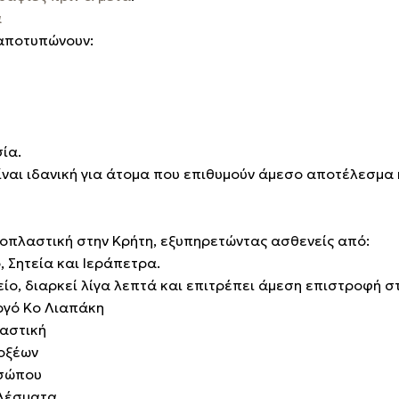
ά
αποτυπώνουν:
ία.
ίναι ιδανική για άτομα που επιθυμούν άμεσο αποτέλεσμα 
νοπλαστική στην Κρήτη, εξυπηρετώντας ασθενείς από:
, Σητεία και Ιεράπετρα.
ίο, διαρκεί λίγα λεπτά και επιτρέπει άμεση επιστροφή σ
υργό Κο Λιαπάκη
λαστική
οξέων
οσώπου
ελέσματα