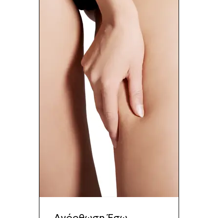
Ανόρθωση Έσω