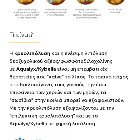
Τί είναι?
Η
κρυολιπόλυση
και η ενέσιμη λιπόλυση
δεοξυχολικού οξέος/φωσφοτυδιλοχολίνης
με
Aqualyx/Kybella
είναι μη επεμβατικές
θεραπείες που "καίνε" το λίπος. Το τοπικό πάχος
στο διπλοσάγονο, τους γοφούς, την έσω
επιφάνεια των χεριών και των μηρών, τα
"σωσίβια" στην κοιλιά μπορεί να εξαφανιστούν.
Με την κρυολιπόλυση εξαφανίζονται με την
"επιλεκτική κρυολιπόλυση" και με το
Aqualyx/Kybella με χημική λιπόλυση.