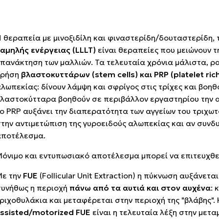
 θεραπεία με μινοξιδίλη και φιναστερίδη/δουταστερίδη,
χαμηλής ενέργειας
(LLLT)
είναι θεραπείες που μειώνουν 
πανάκτηση των μαλλιών. Τα τελευταία χρόνια μάλιστα, ραγδ
χρήση
βλαστοκυττάρων
(stem cells)
και
PRP (platelet ri
λωπεκίας: δίνουν λάμψη και σφρίγος στις τρίχες και βοη
λαστοκύτταρα βοηθούν σε περιβάλλον εργαστηρίου την α
ο PRP αυξάνει την διαπερατότητα των αγγείων του τριχωτ
την αντιμετώπιση της γυροειδούς αλωπεκίας και αν συνδ
αποτέλεσμα.
όνιμο και εντυπωσιακό αποτέλεσμα μπορεί να επιτευχθε
Με την
FUE
(Follicular Unit Extraction)
η πύκνωση αυξάνεται 
συνήθως η περιοχή
πάνω από τα αυτιά και στον αυχένα
: 
ριχοθυλάκια και μεταφέρεται στην περιοχή της "βλάβης".
assisted/motorized FUE
είναι η τελευταία λέξη στην μετα