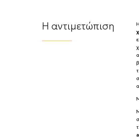
Η αντιμετώπιση
Η
ε
α
β
τ
σ
Μ
τ