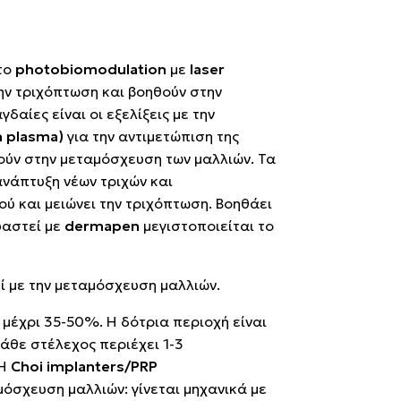
 το
photobiomodulation
με
laser
την τριχόπτωση και βοηθούν στην
αίες είναι οι εξελίξεις με την
ch plasma)
για την αντιμετώπιση της
θούν στην μεταμόσχευση των μαλλιών. Τα
νάπτυξη νέων τριχών και
ού και μειώνει την τριχόπτωση. Βοηθάει
υαστεί με
dermapen
μεγιστοποιείται το
ί με την μεταμόσχευση μαλλιών.
μέχρι 35-50%. Η δότρια περιοχή είναι
κάθε στέλεχος περιέχει 1-3
 Η
Choi implanters/PRP
μόσχευση μαλλιών: γίνεται μηχανικά με