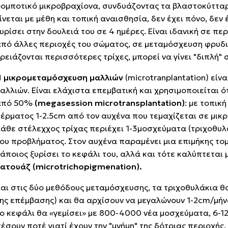
ομποτικό μικροβραχίονα, συνδυάζoντας τα βλαστοκύτταρα
ίνεται με μέθη και τοπική αναισθησία, δεν έχει πόνο, δεν
υρίσει στην δουλειά του σε 4 ημέρες. Είναι ιδανική σε π
πό άλλες περιοχές του σώματος, σε μεταμόσχευση φρυδιώ
ρειάζονται περισσότερες τρίχες, μπορεί να γίνει "διπλή" 
Η
μικρομεταμόσχευση μαλλιών
(microtranplantation)
είν
αλλιών. Είναι ελάχιστα επεμβατική και χρησιμοποιείται 
από 50%
(megasession microtransplantation)
: με τοπικ
έρματος 1-2.5cm από τον αυχένα που τεμαχίζεται σε μικρ
άθε στέλεχχος τρίχας περιέχει 1-3μοσχεύματα (τριχοθυλ
ου προβλήματος. Στον αυχένα παραμένει μια επιμήκης το
άποιος ξυρίσει το κεφάλι του, αλλά και τότε καλύπτεται 
τατουάζ
(microtrichopigmenation).
αι στις δύο μεθόδους μεταμόσχευσης, τα τριχοθυλάκια θ
ης επέμβασης) και θα αρχίσουν να μεγαλώνουν 1-2cm/μήν
ο κεφάλι θα «γεμίσει» με 800-4000 νέα μοσχεύματα, 6-12 
έσουν ποτέ γιατί έχουν την "μνήμη" της δότριας περιοχής.