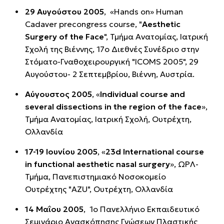
29 Αυγούστου 2005
, «Hands on» Human
Cadaver precongress course, "
Aesthetic
Surgery of the Face
", Τμήμα Ανατομίας, Ιατρική
Σχολή της Βιέννης, 17ο Διεθνές Συνέδριο στην
Στόματο-Γναθοχειρουργική "ICOMS 2005", 29
Αυγούστου- 2 Σεπτεμβρίου, Βιέννη, Αυστρία.
Αύγουστος 2005
, «
Individual course and
several dissections in the region of the face
»,
Τμήμα Ανατομίας, Ιατρική Σχολή, Ουτρέχτη,
Ολλανδία
17-19 Ιουνίου 2005
, «
23d International course
in functional aesthetic nasal surgery
», ΩΡΛ-
Τμήμα, Πανεπιστημιακό Νοσοκομείο
Ουτρέχτης "AZU", Ουτρέχτη, Ολλανδία
14 Μαΐου 2005
, 1ο Πανελλήνιο Εκπαιδευτικό
Σεμινάριο Ανασκόπησης Γνώσεων Πλαστικής