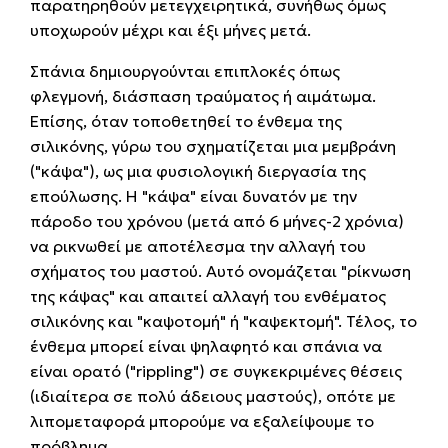
παρατηρηθούν μετεγχειρητικά, συνήθως όμως
υποχωρούν μέχρι και έξι μήνες μετά.
Σπάνια δημιουργούνται επιπλοκές όπως
φλεγμονή, διάσπαση τραύματος ή αιμάτωμα.
Επίσης, όταν τοποθετηθεί το ένθεμα της
σιλικόνης, γύρω του σχηματίζεται μια μεμβράνη
("κάψα"), ως μια φυσιολογική διεργασία της
επούλωσης. Η "κάψα" είναι δυνατόν με την
πάροδο του χρόνου (μετά από 6 μήνες-2 χρόνια)
να ρικνωθεί με αποτέλεσμα την αλλαγή του
σχήματος του μαστού. Αυτό ονομάζεται "ρίκνωση
της κάψας" και απαιτεί αλλαγή του ενθέματος
σιλικόνης και "καψοτομή" ή "καψεκτομή". Τέλος, το
ένθεμα μπορεί είναι ψηλαφητό και σπάνια να
είναι ορατό ("rippling") σε συγκεκριμένες θέσεις
(ιδιαίτερα σε πολύ άδειους μαστούς), οπότε με
λιπομεταφορά μπορούμε να εξαλείψουμε το
πρόβλημα.