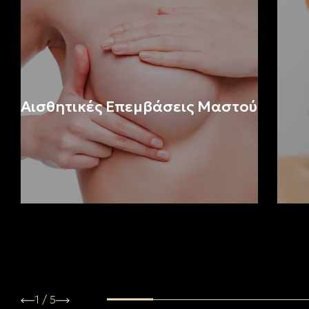
Αισθητικές Επεμβάσεις Mαστoύ
1
/
5