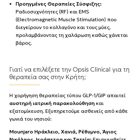
Προηγμένες Θεραπείες Σύσφιξης:
Ραδιοσυχνότητες (RF) και EMS
(Electromagnetic Muscle Stimulation) που
διεγείρουν το κολλαγόνο και τους μύες,
προλαμβάνοντας τη χαλάρωση καθώς χάνεται
βάρος.
Γιατί να επιλέξετε την Opsis Clinical για τη
θεραπεία σας στην Κρήτη;
Η χορήγηση θεραπείας τύπου GLP-1/GIP απαιτεί
αυστηρή ιατρική παρακολούθηση
και
εξατομίκευση. Εξυπηρετούμε ασθενείς από κάθε
γωνιά του νησιού:
Mounjaro Ηράκλειο, Χανιά, Ρέθυμνο, Άγιος
Νικόλαος, Ιεράπετρα και Σητεία:
Επισκεφθείτε