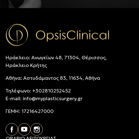
Ηράκλειο: Ανωγείων 48, 71304, Θέρισσος,
Ηράκλειο Κρήτης
Αθήνα: Αστυδάμαντος 83, 11634, Αθήνα
Τηλέφωνo: +302810252452
E-mail:
info@myplasticsurgery.gr
ΓΕΜΗ: 17216427000
ΩΡΑΡΙΟ ΛΕΙΤΟΥΡΓΙΑΣ