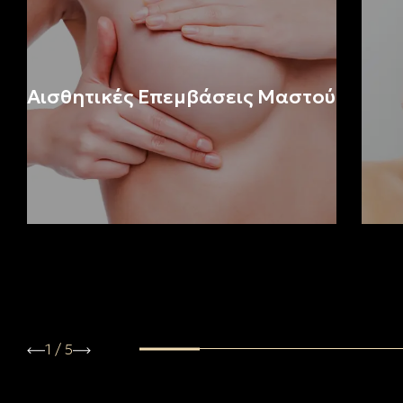
Αισθητικές Επεμβάσεις Mαστoύ
1
/
5