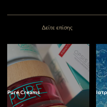
Δείτε επίσης
Pure Creams
Ιατ